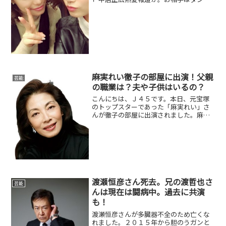
ー・振付師の武田舞香さん。久々の中居
正広の熱愛報道でこれから盛り上がりそ
うですね。武田舞香さんは振付師とのこ
とですが、今までどのよう...
麻実れい徹子の部屋に出演！父親
芸能
の職業は？夫や子供はいるの？
こんにちは、Ｊ４５です。本日、元宝塚
のトップスターであった「麻実れい」さ
んが徹子の部屋に出演されました。麻実
れいさんは、元雪組男役のトップスター
で１９８５年に宝塚歌劇団を退団しまし
た。その後は、舞台を中心に活躍され、
演劇女優として、数々の賞...
渡瀬恒彦さん死去。兄の渡哲也さ
芸能
んは現在は闘病中。過去に共演
も！
渡瀬恒彦さんが多臓器不全のため亡くな
れました。２０１５年から胆のうガンと