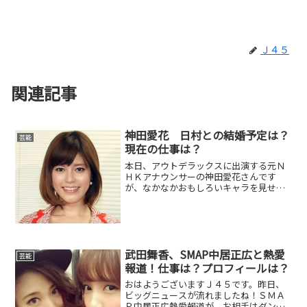
Ｊ４５
関連記事
神田愛花 日村との結婚予定は？
芸能
現在の仕事は？
本日、アウトデラックスに出演する元Ｎ
ＨＫアナウンサーの神田愛花さんです
が、なかなかおもしろいキャラを見せて
くれたようです。マツコからも「アウ
ト！」と判定されたようです。皆さん💕
木曜日 夜１１時〜フジテレビさん『アウ
ト×デラックス』に出演して...
武田舞香、SMAP中居正広と熱愛
芸能
報道！仕事は？プロフィールは？
おはようございますＪ４５です。昨日、
ビッグニュースが流れましたね！ＳＭＡ
Ｐ中居正広熱愛報道が。お相手はダンサ