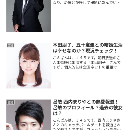
なり、治療と並行して撮影に臨んでいま
した。薬効の甲斐なく３月１４日に息を
引き取られました。人気ドラマシリーズ
を何本も持っていて、最近では、映画よ
りはテレビの出演が多い俳...
本田朋子、五十嵐圭との結婚生活
芸能
は幸せなのか？現況チェック！
こんばんは、Ｊ４５です。明日放送のさ
んま御殿に出演する「本田朋子」さんで
すが、個人的には全国ネットの番組で
久々に見るなという感じです。バスケの
五十嵐圭さんと結婚したことは覚えてい
ましたが、最近の仕事のことやプライベ
ート関連の情報を全く聞こえ...
呂敏 西内まりやとの熱愛報道！
芸能
呂敏のプロフィール？過去の彼女
は？
こんばんは、Ｊ４５です。西内まりやさ
んとのキャッチボールデートを報道され
た呂敏さんですが、ファッションモデル