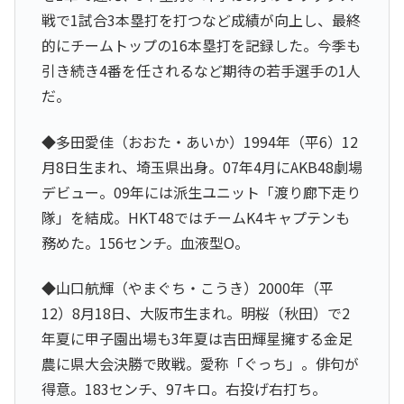
戦で1試合3本塁打を打つなど成績が向上し、最終
的にチームトップの16本塁打を記録した。今季も
引き続き4番を任されるなど期待の若手選手の1人
だ。
◆多田愛佳（おおた・あいか）1994年（平6）12
月8日生まれ、埼玉県出身。07年4月にAKB48劇場
デビュー。09年には派生ユニット「渡り廊下走り
隊」を結成。HKT48ではチームK4キャプテンも
務めた。156センチ。血液型O。
◆山口航輝（やまぐち・こうき）2000年（平
12）8月18日、大阪市生まれ。明桜（秋田）で2
年夏に甲子園出場も3年夏は吉田輝星擁する金足
農に県大会決勝で敗戦。愛称「ぐっち」。俳句が
得意。183センチ、97キロ。右投げ右打ち。