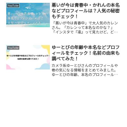
ックな日常をテーマにした動画を配信す
悪いが今は青春中・かれんの本名
YouTube
る人気YouTuberで、...
などプロフィールは？人気の秘密
もチェック！
「悪いが今は青春中」で大人気のカレン
さん。「カレンって本名なのかな？」
「インスタで『凛』って見たけど、どっ
ちが本当！？」そう思ったあなた、大正
解！今回は、大人気YouTubeチャンネル
「悪いが今は青春中」で高校生役を演じ
ゆーとびの年齢や本名などプロフ
YouTube
るカレンさんの本名に...
ィールをチェック！名前の由来も
調べてみた！
カメラ系ゆーとびさんのプロフィールや
巷の気になる情報をまとめてみました。
ゆーとびの年齢、本名のプロフィールカ
メラ系YouTuberとしてじわじわ人気を集
めている「ゆーとび」さん、知っていま
すか？実は彼、1995年5月31日生まれの
29歳（2...