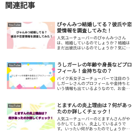
関連記事
ぴゃんみつ結婚してる？彼氏や恋
YouTube
愛情報を調査してみた！
人気ユーチューバーのぴゃんみつさん
は、結婚しているのでしょうか？結婚は
まだ出彼氏はいるのでしょうか？気にな
ったのでぴゃんみつさんの恋愛事情を調
査してみました。ぴゃんみつは結婚して
る？ぴゃんみつさんが結婚しているかど
うしガーレの年齢や身長などプロ
YouTube
うかについては、過去に結婚...
フィール！金持ちなの？
バイク系女子ユーチューバーで注目のう
しガーレさんのプロフィールや金持ちと
いう情報も出ているようなので、お金事
情や親の職業などを調べてみました。う
しガーレの年齢や身長などのプロフィー
ルは？本名やニックネームの由来うしガ
とますんの炎上理由は？何があっ
YouTube
ーレさんの本名については...
たのか詳しくチェック！
人気ユーチューバーのとますんさんがや
らかしてしまい、炎上しているようで
す。いったい何があったのでしょうか？
炎上理由を調査しました。とますんのプ
ロフィールとますんは、男子のドラマチ