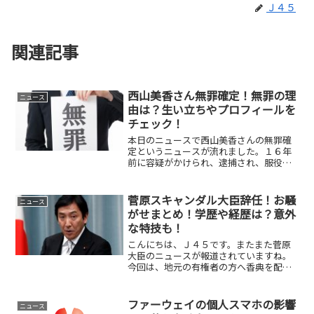
Ｊ４５
関連記事
西山美香さん無罪確定！無罪の理
ニュース
由は？生い立ちやプロフィールを
チェック！
本日のニュースで西山美香さんの無罪確
定というニュースが流れました。１６年
前に容疑がかけられ、逮捕され、服役中
も無罪を訴え続けてきた結果、今回の無
罪という結末となりました。この事件の
一連の流れと西山美香さんの生い立ちや
菅原スキャンダル大臣辞任！お騒
ニュース
プロフィールをまとめてみたいと思いま
がせまとめ！学歴や経歴は？意外
す。
な特技も！
こんにちは、Ｊ４５です。またまた菅原
大臣のニュースが報道されていますね。
今回は、地元の有権者の方へ香典を配っ
たという報道です。引き続き、菅原大臣
に文春砲が打ち放たれています。これだ
け疑惑が出てくると、国民もマヒしてし
ファーウェイの個人スマホの影響
ニュース
まいそうです。