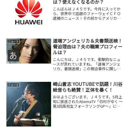
は？使えなくなるのか？
こんばんはＪ４５です。今月に入ってか
ら、世界中で話題のファーウェイＣＦＯ
逮捕のニュース！その前からアメリカ
は、同盟国に使用禁止・自粛を求めてい
ましたが、その矢先、ファーウェイ幹部
逮捕ということになりました。その後、
ソフトバンクでもファーウェ...
道端アンジェリカ＆夫書類送検！
ニュース
脅迫理由は？夫の職業プロフィー
ルは？
こんにちは、Ｊ４５です。衝撃的なニュ
ースが流れていますね。「道端アンジェ
リカ、書類送検」この脅迫事件に関して
は、夫の が先に逮捕されていました
が、まさか共犯していたとは！
崎山蒼志 YOUTUBEで話題！川谷
ニュース
絵音らも絶賛！正体を暴く！
おはようございます、Ｊ４５です。5月上
旬に放送されたAbemaTV「日村がゆく ～
第3回高校生フォークソングGP～」に出
場した崎山蒼志くんの才能が話題になっ
ています。私もはじめて聞く名前だった
のでとても気になりました。崎山荘子君
のプロフィー...